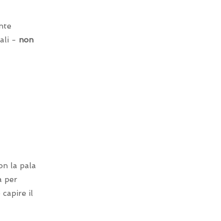
nte
ali -
non
on la pala
a per
capire il