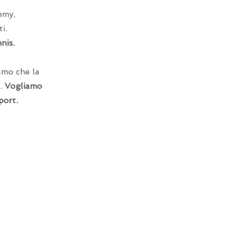
emy,
i.
nis.
iamo che la
i.
Vogliamo
port.