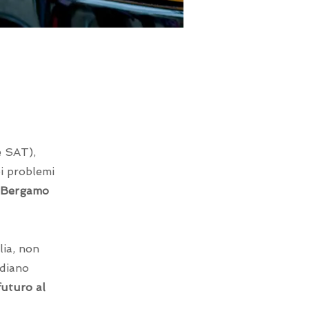
e SAT),
pi problemi
di Bergamo
lia, non
idiano
futuro al